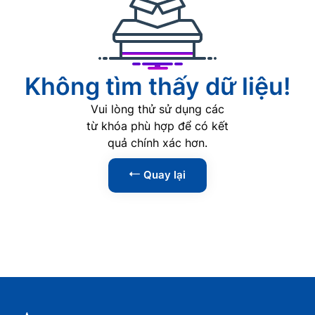
AI
0
Phát triển Web
0
Lập trình
0
Không tìm thấy dữ liệu!
Phân tích dữ liệu
0
Vui lòng thử sử dụng các
An ninh mạng
0
từ khóa phù hợp để có kết
quả chính xác hơn.
Kỹ năng
1
Quay lại
Tin học văn phòng
0
Kỹ năng lãnh đạo
1
Kỹ năng giao tiếp
0
Kỹ năng thuyết trình
0
Kỹ năng đàm phán
0