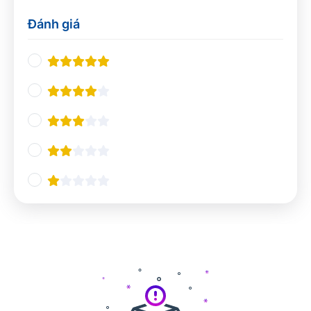
Thiết kế UX/UI
0
Đánh giá
Nhà hàng và khách sạn
0
Nghiệp vụ du lịch
0
Quản lý Nhà hàng và Khách sạn
0
Pha chế
0
Tổ chức sự kiện
0
Ngôn ngữ và giao tiếp
0
Tiếng Anh chuyên ngành
0
Giao tiếp và Thuyết trình
0
Các ngôn ngữ khác
0
Công nghệ và Lập trình
0