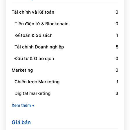
Tài chính và Kế toán
0
Tiền điện tử & Blockchain
0
Kế toán & Sổ sách
1
Tài chính Doanh nghiệp
5
Đầu tư & Giao dịch
0
Marketing
0
Chiến lược Marketing
1
Digital marketing
3
Social Media Marketing
1
Xem thêm +
Branding
0
Giá bán
Quan hệ công chúng
0