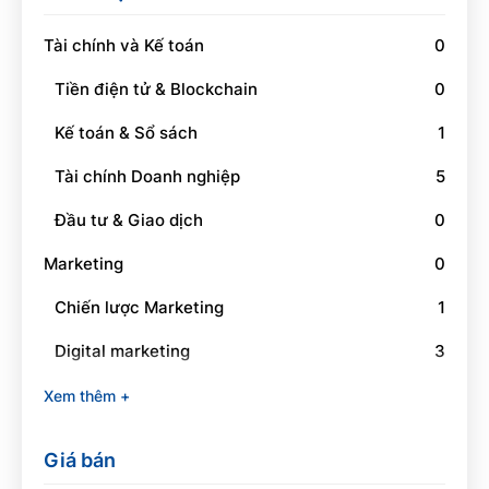
Tài chính và Kế toán
0
Tiền điện tử & Blockchain
0
Kế toán & Sổ sách
1
Tài chính Doanh nghiệp
5
Đầu tư & Giao dịch
0
Marketing
0
Chiến lược Marketing
1
Digital marketing
3
Social Media Marketing
1
Xem thêm +
Branding
0
Giá bán
Quan hệ công chúng
0