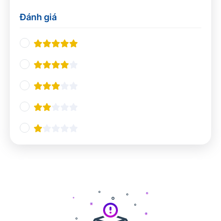
Thiết kế UX/UI
0
Đánh giá
Nhà hàng và khách sạn
0
Nghiệp vụ du lịch
0
Quản lý Nhà hàng và Khách sạn
0
Pha chế
0
Tổ chức sự kiện
0
Ngôn ngữ và giao tiếp
0
Tiếng Anh chuyên ngành
0
Giao tiếp và Thuyết trình
0
Các ngôn ngữ khác
0
Công nghệ và Lập trình
0