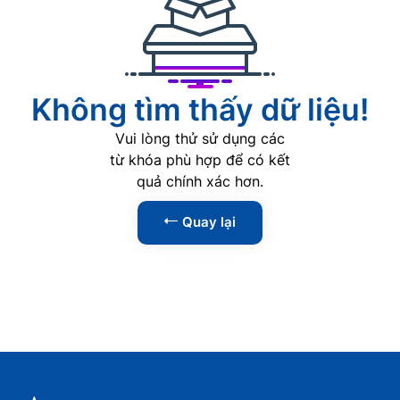
AI
0
Phát triển Web
0
Lập trình
0
Không tìm thấy dữ liệu!
Phân tích dữ liệu
0
Vui lòng thử sử dụng các
An ninh mạng
0
từ khóa phù hợp để có kết
quả chính xác hơn.
Kỹ năng
1
Quay lại
Tin học văn phòng
0
Kỹ năng lãnh đạo
1
Kỹ năng giao tiếp
0
Kỹ năng thuyết trình
0
Kỹ năng đàm phán
0