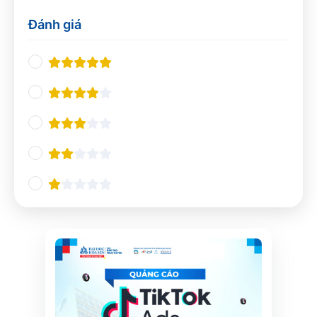
Thiết kế UX/UI
0
Đánh giá
Nhà hàng và khách sạn
0
Nghiệp vụ du lịch
0
Quản lý Nhà hàng và Khách sạn
0
Pha chế
0
Tổ chức sự kiện
0
Ngôn ngữ và giao tiếp
0
Tiếng Anh chuyên ngành
0
Giao tiếp và Thuyết trình
0
Các ngôn ngữ khác
0
Công nghệ và Lập trình
0