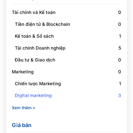
Tài chính và Kế toán
0
Tiền điện tử & Blockchain
0
Kế toán & Sổ sách
1
Tài chính Doanh nghiệp
5
Đầu tư & Giao dịch
0
Marketing
0
Chiến lược Marketing
1
Digital marketing
3
Social Media Marketing
1
Xem thêm +
Branding
0
Giá bán
Quan hệ công chúng
0