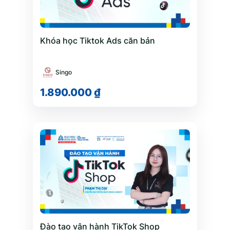
AI
0
Phát triển Web
0
Khóa học Tiktok Ads căn bản
Lập trình
0
Phân tích dữ liệu
0
Singo
1.890.000 ₫
An ninh mạng
0
Kỹ năng
1
Tin học văn phòng
0
Kỹ năng lãnh đạo
1
Kỹ năng giao tiếp
0
Kỹ năng thuyết trình
0
Kỹ năng đàm phán
0
Đào tạo vận hành TikTok Shop