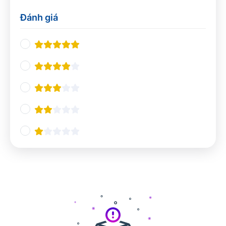
Thiết kế UX/UI
0
Đánh giá
Nhà hàng và khách sạn
0
Nghiệp vụ du lịch
0
Quản lý Nhà hàng và Khách sạn
0
Pha chế
0
Tổ chức sự kiện
0
Ngôn ngữ và giao tiếp
0
Tiếng Anh chuyên ngành
0
Giao tiếp và Thuyết trình
0
Các ngôn ngữ khác
0
Công nghệ và Lập trình
0