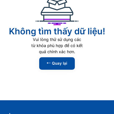
AI
0
Phát triển Web
0
Lập trình
0
Không tìm thấy dữ liệu!
Phân tích dữ liệu
0
Vui lòng thử sử dụng các
An ninh mạng
0
từ khóa phù hợp để có kết
quả chính xác hơn.
Kỹ năng
1
Quay lại
Tin học văn phòng
0
Kỹ năng lãnh đạo
1
Kỹ năng giao tiếp
0
Kỹ năng thuyết trình
0
Kỹ năng đàm phán
0