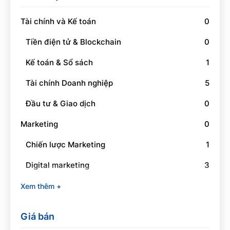
Tài chính và Kế toán
0
Tiền điện tử & Blockchain
0
Kế toán & Sổ sách
1
Tài chính Doanh nghiệp
5
Đầu tư & Giao dịch
0
Marketing
0
Chiến lược Marketing
1
Digital marketing
3
Social Media Marketing
1
Xem thêm +
Branding
0
Giá bán
Quan hệ công chúng
0