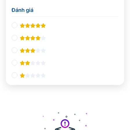
Thiết kế UX/UI
0
Đánh giá
Nhà hàng và khách sạn
0
Nghiệp vụ du lịch
0
Quản lý Nhà hàng và Khách sạn
0
Pha chế
0
Tổ chức sự kiện
0
Ngôn ngữ và giao tiếp
0
Tiếng Anh chuyên ngành
0
Giao tiếp và Thuyết trình
0
Các ngôn ngữ khác
0
Công nghệ và Lập trình
0