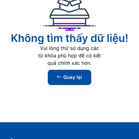
AI
0
Phát triển Web
0
Lập trình
0
Không tìm thấy dữ liệu!
Phân tích dữ liệu
0
Vui lòng thử sử dụng các
An ninh mạng
0
từ khóa phù hợp để có kết
quả chính xác hơn.
Kỹ năng
1
Quay lại
Tin học văn phòng
0
Kỹ năng lãnh đạo
1
Kỹ năng giao tiếp
0
Kỹ năng thuyết trình
0
Kỹ năng đàm phán
0