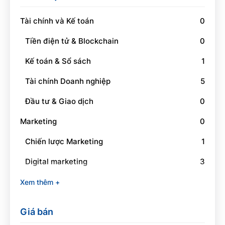
Tài chính và Kế toán
0
Tiền điện tử & Blockchain
0
Kế toán & Sổ sách
1
Tài chính Doanh nghiệp
5
Đầu tư & Giao dịch
0
Marketing
0
Chiến lược Marketing
1
Digital marketing
3
Social Media Marketing
1
Xem thêm +
Branding
0
Giá bán
Quan hệ công chúng
0