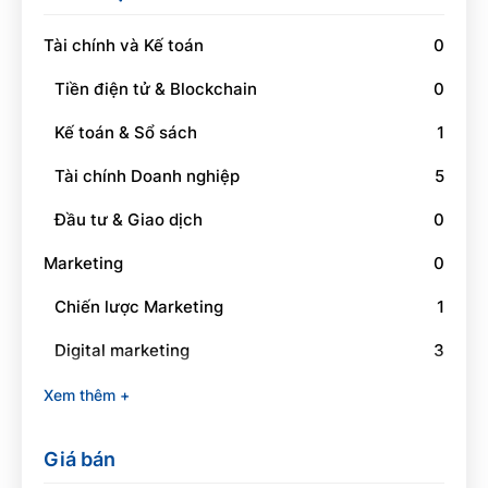
Tài chính và Kế toán
0
Tiền điện tử & Blockchain
0
Kế toán & Sổ sách
1
Tài chính Doanh nghiệp
5
Đầu tư & Giao dịch
0
Marketing
0
Chiến lược Marketing
1
Digital marketing
3
Social Media Marketing
1
Xem thêm +
Branding
0
Giá bán
Quan hệ công chúng
0