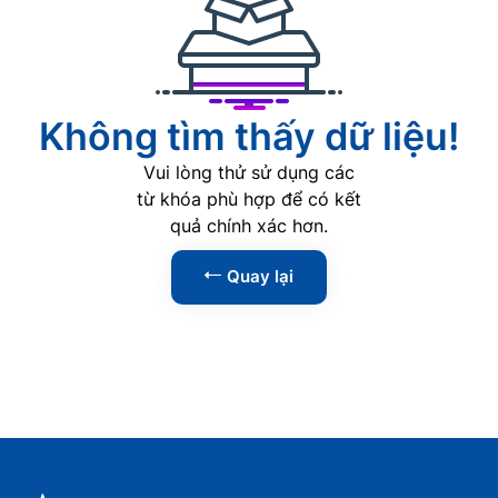
AI
0
Phát triển Web
0
Lập trình
0
Không tìm thấy dữ liệu!
Phân tích dữ liệu
0
Vui lòng thử sử dụng các
An ninh mạng
0
từ khóa phù hợp để có kết
quả chính xác hơn.
Kỹ năng
1
Quay lại
Tin học văn phòng
0
Kỹ năng lãnh đạo
1
Kỹ năng giao tiếp
0
Kỹ năng thuyết trình
0
Kỹ năng đàm phán
0