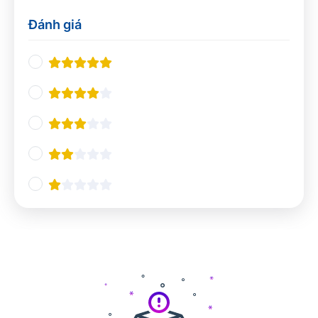
Thiết kế UX/UI
0
Đánh giá
Nhà hàng và khách sạn
0
Nghiệp vụ du lịch
0
Quản lý Nhà hàng và Khách sạn
0
Pha chế
0
Tổ chức sự kiện
0
Ngôn ngữ và giao tiếp
0
Tiếng Anh chuyên ngành
0
Giao tiếp và Thuyết trình
0
Các ngôn ngữ khác
0
Công nghệ và Lập trình
0