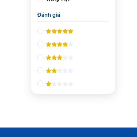
Thiết kế UX/UI
0
Đánh giá
Nhà hàng và khách sạn
0
Nghiệp vụ du lịch
0
Quản lý Nhà hàng và Khách
0
sạn
Pha chế
0
Tổ chức sự kiện
0
Ngôn ngữ và giao tiếp
0
Tiếng Anh chuyên ngành
0
Giao tiếp và Thuyết trình
0
Các ngôn ngữ khác
0