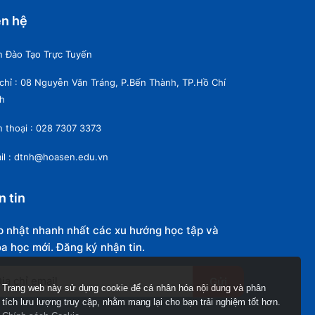
ên hệ
n Đào Tạo Trực Tuyến
 chỉ : 08 Nguyễn Văn Tráng, P.Bến Thành, TP.Hồ Chí
h
n thoại : 028 7307 3373
il : dtnh@hoasen.edu.vn
n tin
 nhật nhanh nhất các xu hướng học tập và
a học mới. Đăng ký nhận tin.
Gửi
Trang web này sử dụng cookie để cá nhân hóa nội dung và phân
tích lưu lượng truy cập, nhằm mang lại cho bạn trải nghiệm tốt hơn.