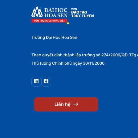
Công nghệ và Lập trình
0
AI
0
Phát triển Web
0
Trường Đại Học Hoa Sen.
Lập trình
0
Phân tích dữ liệu
0
Theo quyết định thành lập trường số 274/2006/QĐ-TTg 
Thủ tướng Chính phủ ngày 30/11/2006.
An ninh mạng
0
Kỹ năng
1
Tin học văn phòng
0
Kỹ năng lãnh đạo
1
Liên hệ
Kỹ năng giao tiếp
0
Kỹ năng thuyết trình
0