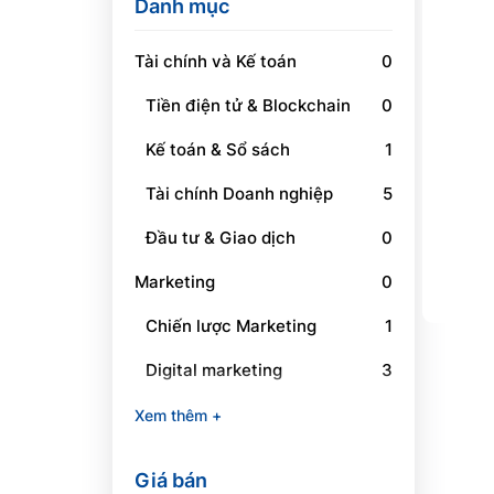
Danh mục
Tài chính và Kế toán
0
Tiền điện tử & Blockchain
0
Kế toán & Sổ sách
1
Tài chính Doanh nghiệp
5
Đầu tư & Giao dịch
0
Marketing
0
Chiến lược Marketing
1
Digital marketing
3
Social Media Marketing
1
Xem thêm +
Branding
0
Giá bán