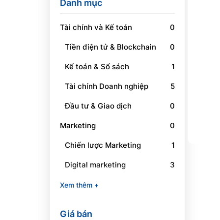
Danh mục
Tài chính và Kế toán
0
Tiền điện tử & Blockchain
0
Kế toán & Sổ sách
1
Tài chính Doanh nghiệp
5
Đầu tư & Giao dịch
0
Marketing
0
Chiến lược Marketing
1
Digital marketing
3
Social Media Marketing
1
Xem thêm +
Branding
0
Giá bán