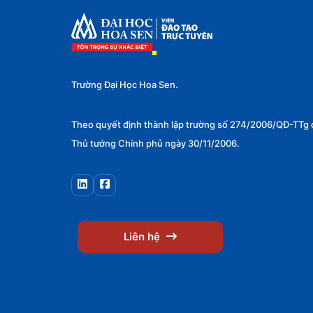
Công nghệ và Lập trình
0
AI
0
Phát triển Web
0
Trường Đại Học Hoa Sen.
Lập trình
0
Phân tích dữ liệu
0
Theo quyết định thành lập trường số 274/2006/QĐ-TTg 
Thủ tướng Chính phủ ngày 30/11/2006.
An ninh mạng
0
Kỹ năng
1
Tin học văn phòng
0
Kỹ năng lãnh đạo
1
Liên hệ
Kỹ năng giao tiếp
0
Kỹ năng thuyết trình
0