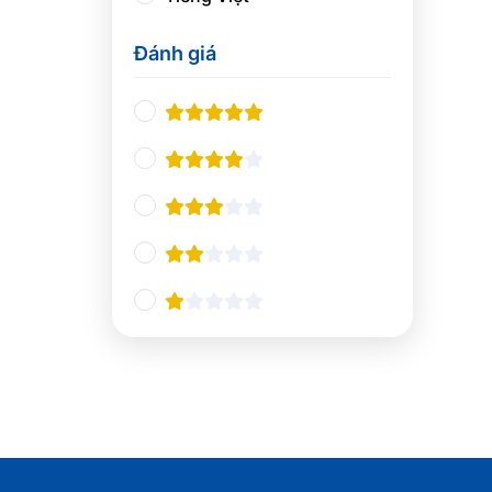
Thiết kế UX/UI
0
Đánh giá
Nhà hàng và khách sạn
0
Nghiệp vụ du lịch
0
Quản lý Nhà hàng và Khách
0
sạn
Pha chế
0
Tổ chức sự kiện
0
Ngôn ngữ và giao tiếp
0
Tiếng Anh chuyên ngành
0
Giao tiếp và Thuyết trình
0
Các ngôn ngữ khác
0