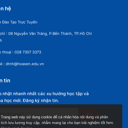
ên hệ
n Đào Tạo Trực Tuyến
 chỉ : 08 Nguyễn Văn Tráng, P.Bến Thành, TP.Hồ Chí
h
n thoại : 028 7307 3373
il : dtnh@hoasen.edu.vn
n tin
 nhật nhanh nhất các xu hướng học tập và
a học mới. Đăng ký nhận tin.
Gửi
Trang web này sử dụng cookie để cá nhân hóa nội dung và phân
tích lưu lượng truy cập, nhằm mang lại cho bạn trải nghiệm tốt hơn.