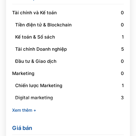
Tài chính và Kế toán
0
Tiền điện tử & Blockchain
0
Kế toán & Sổ sách
1
Tài chính Doanh nghiệp
5
Đầu tư & Giao dịch
0
Marketing
0
Chiến lược Marketing
1
Digital marketing
3
Social Media Marketing
1
Xem thêm +
Branding
0
Giá bán
Quan hệ công chúng
0