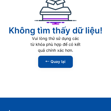
AI
0
Phát triển Web
0
Lập trình
0
Không tìm thấy dữ liệu!
Phân tích dữ liệu
0
Vui lòng thử sử dụng các
An ninh mạng
0
từ khóa phù hợp để có kết
quả chính xác hơn.
Kỹ năng
1
Quay lại
Tin học văn phòng
0
Kỹ năng lãnh đạo
1
Kỹ năng giao tiếp
0
Kỹ năng thuyết trình
0
Kỹ năng đàm phán
0