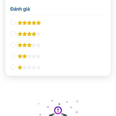
Thiết kế UX/UI
0
Đánh giá
Nhà hàng và khách sạn
0
Nghiệp vụ du lịch
0
Quản lý Nhà hàng và Khách sạn
0
Pha chế
0
Tổ chức sự kiện
0
Ngôn ngữ và giao tiếp
0
Tiếng Anh chuyên ngành
0
Giao tiếp và Thuyết trình
0
Các ngôn ngữ khác
0
Công nghệ và Lập trình
0