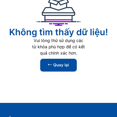
AI
0
Phát triển Web
0
Lập trình
0
Không tìm thấy dữ liệu!
Phân tích dữ liệu
0
Vui lòng thử sử dụng các
An ninh mạng
0
từ khóa phù hợp để có kết
quả chính xác hơn.
Kỹ năng
1
Quay lại
Tin học văn phòng
0
Kỹ năng lãnh đạo
1
Kỹ năng giao tiếp
0
Kỹ năng thuyết trình
0
Kỹ năng đàm phán
0