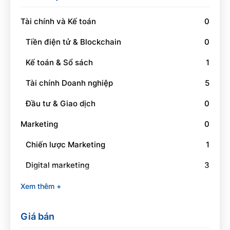
Tài chính và Kế toán
0
Tiền điện tử & Blockchain
0
Kế toán & Sổ sách
1
Tài chính Doanh nghiệp
5
Đầu tư & Giao dịch
0
Marketing
0
Chiến lược Marketing
1
Digital marketing
3
Social Media Marketing
1
Xem thêm +
Branding
0
Giá bán
Quan hệ công chúng
0