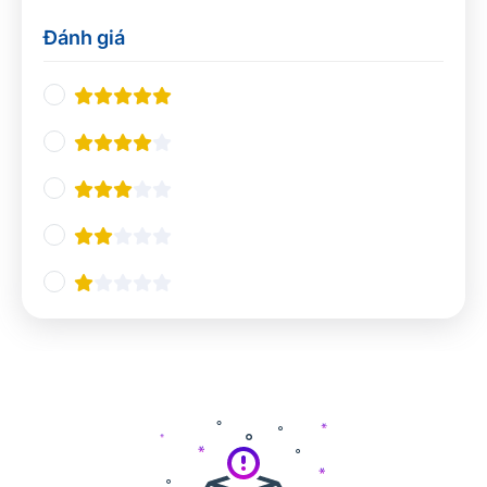
Thiết kế UX/UI
0
Đánh giá
Nhà hàng và khách sạn
0
Nghiệp vụ du lịch
0
Quản lý Nhà hàng và Khách sạn
0
Pha chế
0
Tổ chức sự kiện
0
Ngôn ngữ và giao tiếp
0
Tiếng Anh chuyên ngành
0
Giao tiếp và Thuyết trình
0
Các ngôn ngữ khác
0
Công nghệ và Lập trình
0