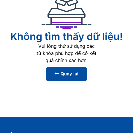
AI
0
Phát triển Web
0
Lập trình
0
Không tìm thấy dữ liệu!
Phân tích dữ liệu
0
Vui lòng thử sử dụng các
An ninh mạng
0
từ khóa phù hợp để có kết
quả chính xác hơn.
Kỹ năng
1
Quay lại
Tin học văn phòng
0
Kỹ năng lãnh đạo
1
Kỹ năng giao tiếp
0
Kỹ năng thuyết trình
0
Kỹ năng đàm phán
0