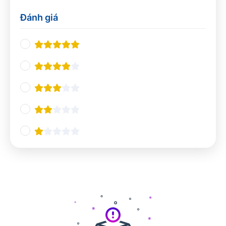
Thiết kế UX/UI
0
Đánh giá
Nhà hàng và khách sạn
0
Nghiệp vụ du lịch
0
Quản lý Nhà hàng và Khách sạn
0
Pha chế
0
Tổ chức sự kiện
0
Ngôn ngữ và giao tiếp
0
Tiếng Anh chuyên ngành
0
Giao tiếp và Thuyết trình
0
Các ngôn ngữ khác
0
Công nghệ và Lập trình
0