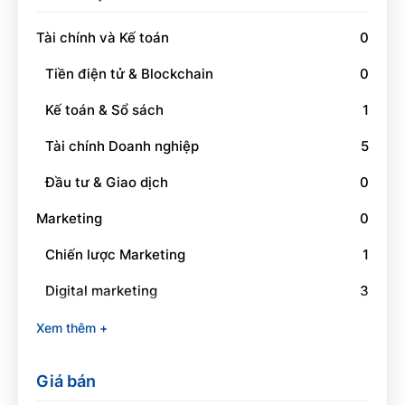
Tài chính và Kế toán
0
Tiền điện tử & Blockchain
0
Kế toán & Sổ sách
1
Tài chính Doanh nghiệp
5
Đầu tư & Giao dịch
0
Marketing
0
Chiến lược Marketing
1
Digital marketing
3
Social Media Marketing
1
Xem thêm +
Branding
0
Giá bán
Quan hệ công chúng
0