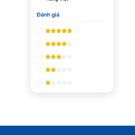
Thiết kế UX/UI
0
Đánh giá
Nhà hàng và khách sạn
0
Nghiệp vụ du lịch
0
Quản lý Nhà hàng và Khách
0
sạn
Pha chế
0
Tổ chức sự kiện
0
Ngôn ngữ và giao tiếp
0
Tiếng Anh chuyên ngành
0
Giao tiếp và Thuyết trình
0
Các ngôn ngữ khác
0