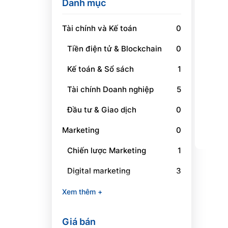
Danh mục
Tài chính và Kế toán
0
Tiền điện tử & Blockchain
0
Kế toán & Sổ sách
1
Tài chính Doanh nghiệp
5
Đầu tư & Giao dịch
0
Marketing
0
Chiến lược Marketing
1
Digital marketing
3
Social Media Marketing
1
Xem thêm +
Branding
0
Giá bán