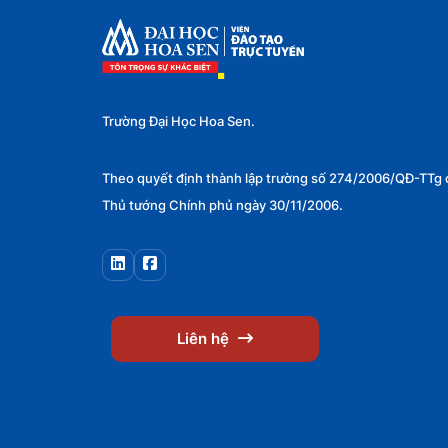
Công nghệ và Lập trình
0
AI
0
Phát triển Web
0
Trường Đại Học Hoa Sen.
Lập trình
0
Phân tích dữ liệu
0
Theo quyết định thành lập trường số 274/2006/QĐ-TTg 
Thủ tướng Chính phủ ngày 30/11/2006.
An ninh mạng
0
Kỹ năng
1
Tin học văn phòng
0
Kỹ năng lãnh đạo
1
Liên hệ
Kỹ năng giao tiếp
0
Kỹ năng thuyết trình
0