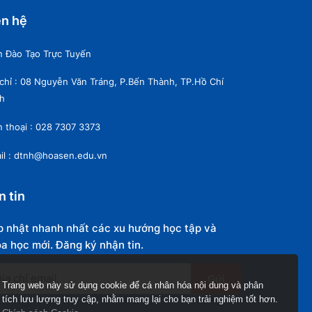
ên hệ
n Đào Tạo Trực Tuyến
 chỉ : 08 Nguyễn Văn Tráng, P.Bến Thành, TP.Hồ Chí
h
n thoại : 028 7307 3373
il : dtnh@hoasen.edu.vn
n tin
 nhật nhanh nhất các xu hướng học tập và
a học mới. Đăng ký nhận tin.
Gửi
Trang web này sử dụng cookie để cá nhân hóa nội dung và phân
tích lưu lượng truy cập, nhằm mang lại cho bạn trải nghiệm tốt hơn.