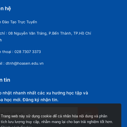
ên hệ
n Đào Tạo Trực Tuyến
 chỉ : 08 Nguyễn Văn Tráng, P.Bến Thành, TP.Hồ Chí
h
n thoại : 028 7307 3373
il : dtnh@hoasen.edu.vn
n tin
 nhật nhanh nhất các xu hướng học tập và
a học mới. Đăng ký nhận tin.
Gửi
Trang web này sử dụng cookie để cá nhân hóa nội dung và phân
tích lưu lượng truy cập, nhằm mang lại cho bạn trải nghiệm tốt hơn.