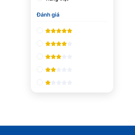
Thiết kế UX/UI
0
Đánh giá
Nhà hàng và khách sạn
0
Nghiệp vụ du lịch
0
Quản lý Nhà hàng và Khách
0
sạn
Pha chế
0
Tổ chức sự kiện
0
Ngôn ngữ và giao tiếp
0
Tiếng Anh chuyên ngành
0
Giao tiếp và Thuyết trình
0
Các ngôn ngữ khác
0