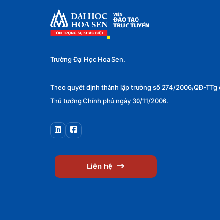
Công nghệ và Lập trình
0
AI
0
Phát triển Web
0
Trường Đại Học Hoa Sen.
Lập trình
0
Phân tích dữ liệu
0
Theo quyết định thành lập trường số 274/2006/QĐ-TTg 
Thủ tướng Chính phủ ngày 30/11/2006.
An ninh mạng
0
Kỹ năng
1
Tin học văn phòng
0
Kỹ năng lãnh đạo
1
Liên hệ
Kỹ năng giao tiếp
0
Kỹ năng thuyết trình
0