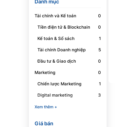
Danh mục
Tài chính và Kế toán
0
Tiền điện tử & Blockchain
0
Kế toán & Sổ sách
1
Tài chính Doanh nghiệp
5
Đầu tư & Giao dịch
0
Marketing
0
Chiến lược Marketing
1
Digital marketing
3
Social Media Marketing
1
Xem thêm +
Branding
0
Giá bán