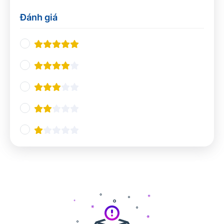
Thiết kế UX/UI
0
Đánh giá
Nhà hàng và khách sạn
0
Nghiệp vụ du lịch
0
Quản lý Nhà hàng và Khách sạn
0
Pha chế
0
Tổ chức sự kiện
0
Ngôn ngữ và giao tiếp
0
Tiếng Anh chuyên ngành
0
Giao tiếp và Thuyết trình
0
Các ngôn ngữ khác
0
Công nghệ và Lập trình
0