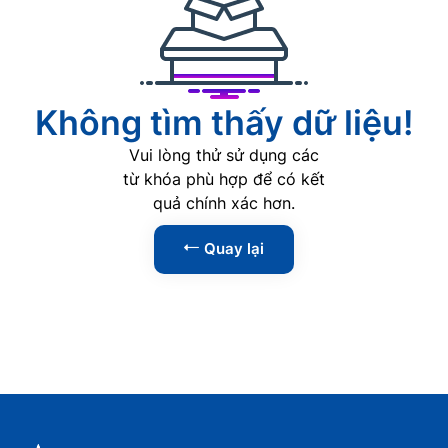
AI
0
Phát triển Web
0
Lập trình
0
Không tìm thấy dữ liệu!
Phân tích dữ liệu
0
Vui lòng thử sử dụng các
An ninh mạng
0
từ khóa phù hợp để có kết
quả chính xác hơn.
Kỹ năng
1
Quay lại
Tin học văn phòng
0
Kỹ năng lãnh đạo
1
Kỹ năng giao tiếp
0
Kỹ năng thuyết trình
0
Kỹ năng đàm phán
0