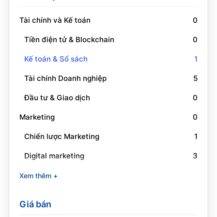
Tài chính và Kế toán
0
Tiền điện tử & Blockchain
0
Kế toán & Sổ sách
1
Tài chính Doanh nghiệp
5
Đầu tư & Giao dịch
0
Marketing
0
Chiến lược Marketing
1
Digital marketing
3
Social Media Marketing
1
Xem thêm +
Branding
0
Giá bán
Quan hệ công chúng
0